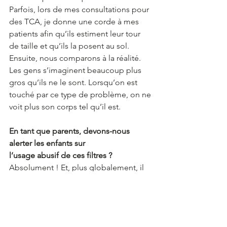
Parfois, lors de mes consultations pour 
des TCA, je donne une corde à mes 
patients afin qu’ils estiment leur tour 
de taille et qu’ils la posent au sol. 
Ensuite, nous comparons à la réalité. 
Les gens s’imaginent beaucoup plus 
gros qu’ils ne le sont. Lorsqu’on est 
touché par ce type de problème, on ne 
voit plus son corps tel qu’il est. 
En tant que parents, devons-nous 
alerter les enfants sur 
l’usage abusif de ces filtres ?
Absolument ! Et, plus globalement, il 
faut rester alerte à propos de ce que 
font les enfants sur les réseaux. 
Concernant les filtres, il faut leur 
rappeler qu’ils ne ressemblent pas à 