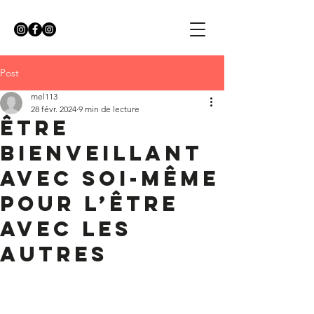
Post
mel113
28 févr. 2024
9 min de lecture
Être
bienveillant
avec soi-même
pour l’être
avec les
autres