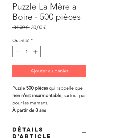
Puzzle La Mère a
Boire - 500 pièces
Prix
Prix
 34,00 € 
30,00 €
original
promotionnel
Quantité
*
Ajouter au panier
Puzzle
500 pièces
qui rappelle que
rien n'est insurmontable
, surtout pas
pour les mamans.
À partir de 8 ans
!
DÉTAILS
D'ARTICLE